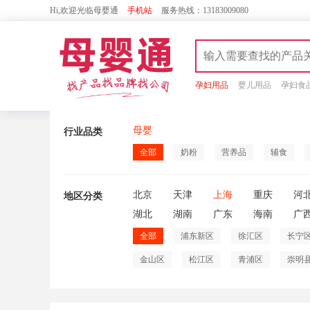
Hi,欢迎光临母婴通
手机站
服务热线：13183009080
孕妇用品
婴儿用品
孕妇食
母婴
行业品类
全部
奶粉
营养品
辅食
北京
天津
上海
重庆
河
地区分类
湖北
湖南
广东
海南
广
全部
浦东新区
徐汇区
长宁
金山区
松江区
青浦区
崇明