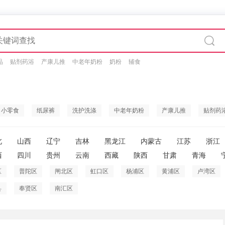
品
贴剂药浴
产康儿推
中老年奶粉
奶粉
辅食
小零食
纸尿裤
洗护洗涤
中老年奶粉
产康儿推
贴剂药
北
山西
辽宁
吉林
黑龙江
内蒙古
江苏
浙江
西
四川
贵州
云南
西藏
陕西
甘肃
青海
区
普陀区
闸北区
虹口区
杨浦区
黄浦区
卢湾区
县
奉贤区
南汇区